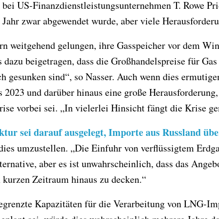
n bei US-Finanzdienstleistungsunternehmen T. Rowe Pri
s Jahr zwar abgewendet wurde, aber viele Herausforderu
rn weitgehend gelungen, ihre Gasspeicher vor dem Wint
 dazu beigetragen, dass die Großhandelspreise für Gas
h gesunken sind“, so Nasser. Auch wenn dies ermutigen
 2023 und darüber hinaus eine große Herausforderung, 
se vorbei sei. „In vielerlei Hinsicht fängt die Krise ge
ktur sei darauf ausgelegt, Importe aus Russland üb
 dies umzustellen. „Die Einfuhr von verflüssigtem Er
lternative, aber es ist unwahrscheinlich, dass das Angeb
n kurzen Zeitraum hinaus zu decken.“
egrenzte Kapazitäten für die Verarbeitung von LNG-Im