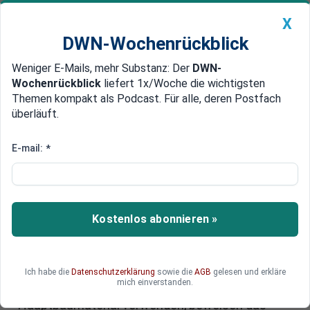
X
DWN-Wochenrückblick
Weniger E-Mails, mehr Substanz: Der
DWN-
Geldanlage Premium
Newsticker
MEIN DWN:
Wochenrückblick
liefert 1x/Woche die wichtigsten
Edelmetalle
DWN-Magazin
China
Themen kompakt als Podcast. Für alle, deren Postfach
überläuft.
DWN-Wochenrückblick
Auto Premium
Hochhäuser aus Holz: Die
E-mail:
*
nachhaltige Zukunft des urbanen
Bauens
Kostenlos abonnieren »
Mit der zunehmenden Forderung nach
Nachhaltigkeit und Innovation wächst das
Interesse an neuer, ökologischer und gesunder
Bauweise. Jüngste, zukunftsweisende
Ich habe die
Datenschutzerklärung
sowie die
AGB
gelesen und erkläre
mich einverstanden.
Architekturprojekte, die Holz als
Hauptbaumaterial verwenden, beweisen das