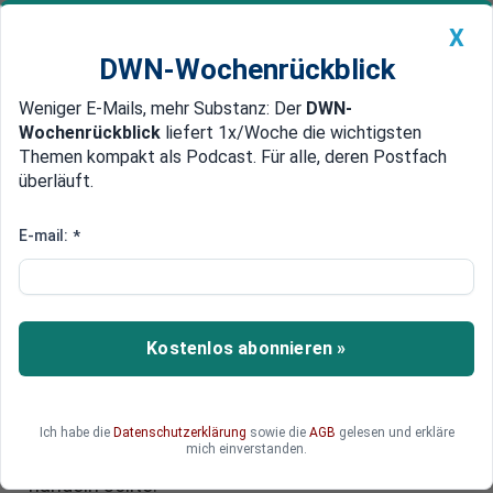
X
DWN-Wochenrückblick
Weniger E-Mails, mehr Substanz: Der
DWN-
Geldanlage Premium
Newsticker
MEIN DWN:
Wochenrückblick
liefert 1x/Woche die wichtigsten
Edelmetalle
DWN-Magazin
China
Themen kompakt als Podcast. Für alle, deren Postfach
überläuft.
DWN-Wochenrückblick
Auto Premium
Solartechnologie: Wie der Green
E-mail:
*
Deal Europa in die Arme Chinas
treibt
Kostenlos abonnieren »
Erst Netzausbau, dann Batterieproduktion und
jetzt auch noch die Solarenergie: Europas
Abhängigkeit von China nimmt gefährliche
Ausmaße an. Warum der Green Deal den Trend
Ich habe die
Datenschutzerklärung
sowie die
AGB
gelesen und erkläre
mich einverstanden.
sogar noch verschärft und wie Europa jetzt
handeln sollte.