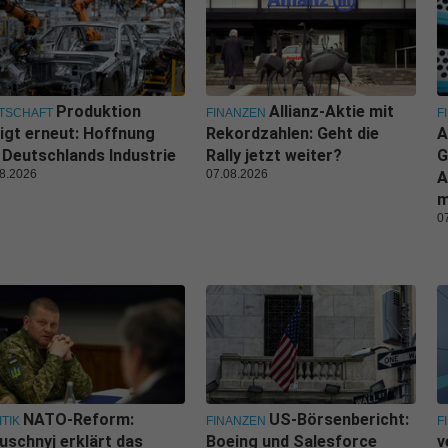
Produktion
Allianz-Aktie mit
TSCHAFT
FINANZEN
F
igt erneut: Hoffnung
Rekordzahlen: Geht die
A
 Deutschlands Industrie
Rally jetzt weiter?
G
8.2026
07.08.2026
A
m
0
NATO-Reform:
US-Börsenbericht:
ITIK
FINANZEN
F
uschnyj erklärt das
Boeing und Salesforce
v