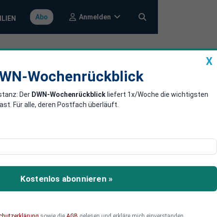
Anmelden
Abo
ILIEN
X
a
DWN-Wochenrückblick
WN-Wochenrückblick
stanz: Der
DWN-Wochenrückblick
liefert 1x/Woche die wichtigsten
s Italien mehr
. Für alle, deren Postfach überläuft.
sgesetzt und verbindet
Kostenlos abonnieren »
chutzerklärung
sowie die
AGB
gelesen und erkläre mich einverstanden.