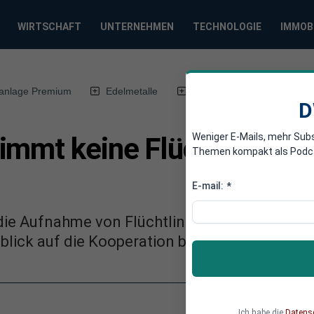
WIRTSCHAFT
UNTERNEHMEN
TECHNOLOGIE
IMMOB
anlage Premium
Edelmetalle
DWN-Magazin
Chin
D
Weniger E-Mails, mehr Sub
immt keine Flüchtlinge au
Themen kompakt als Podcast
E-mail:
*
die Aufnahme von Flüchtlingen aus Italien au
blick auf die Kooperation bei der Migration.
Ich habe die
Datens