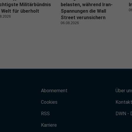
htigste Militärbündnis
belasten, während Iran-
I
0
 Welt für überholt
Spannungen die Wall
8.2026
Street verunsichern
06.08.2026
Abonnement
Über un
Cookies
Kontak
RSS
DWN - 
Karriere