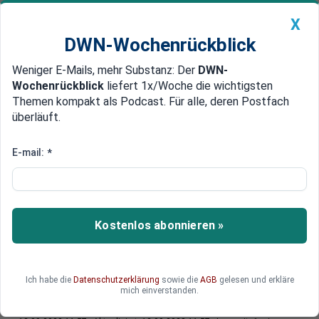
X
DWN-Wochenrückblick
Weniger E-Mails, mehr Substanz: Der
DWN-
Geldanlage Premium
Newsticker
MEIN DWN:
Wochenrückblick
liefert 1x/Woche die wichtigsten
Edelmetalle
DWN-Magazin
China
Themen kompakt als Podcast. Für alle, deren Postfach
überläuft.
DWN-Wochenrückblick
Auto Premium
Migrationskrise auf Lampedusa
E-mail:
*
Auf der italienischen Mittelmeerinsel haben sich
die Ankunftszahlen im Vergleich zum Vorjahr
verdoppelt.
Kostenlos abonnieren »
Ich habe die
Datenschutzerklärung
sowie die
AGB
gelesen und erkläre
Deutsche Wirtschaftsnachrichten
mich einverstanden.