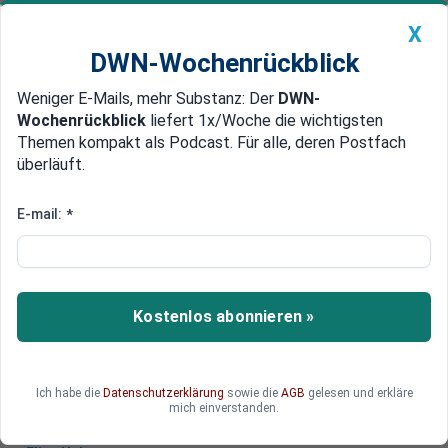
X
DWN-Wochenrückblick
Weniger E-Mails, mehr Substanz: Der
DWN-
Geldanlage Premium
Newsticker
MEIN DWN:
Wochenrückblick
liefert 1x/Woche die wichtigsten
Edelmetalle
DWN-Magazin
China
Themen kompakt als Podcast. Für alle, deren Postfach
überläuft.
DWN-Wochenrückblick
Auto Premium
IPO von Birkenstock: Lohnen
E-mail:
*
sich Neu-Aktien?
Der Börsengang des Sandalenherstellers
Birkenstock sorgt für Schlagzeilen. Lohnt sich
Kostenlos abonnieren »
der Kauf von Aktien, die erstmals an der Börse
gehandelt werden?
Ich habe die
Datenschutzerklärung
sowie die
AGB
gelesen und erkläre
mich einverstanden.