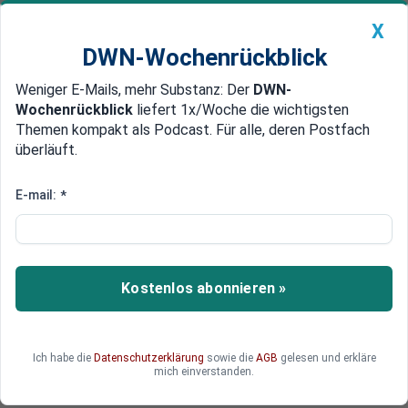
X
DWN-Wochenrückblick
Weniger E-Mails, mehr Substanz: Der
DWN-
Geldanlage Premium
Newsticker
MEIN DWN:
Wochenrückblick
liefert 1x/Woche die wichtigsten
Edelmetalle
DWN-Magazin
China
Themen kompakt als Podcast. Für alle, deren Postfach
überläuft.
DWN-Wochenrückblick
Auto Premium
Habeck gesteht, wie teuer die
E-mail:
*
Heizwende tatsächlich wird
Wirtschaftsminister Robert Habeck hat sich
öffentlich zu den Sanierungskosten für
Kostenlos abonnieren »
Immobilien-Besitzer geäußert. Seine Ehrlichkeit
überrascht und wirft zugleich die Frage auf:
Wusste die Ampel-Regierung überhaupt, was sie
Ich habe die
Datenschutzerklärung
sowie die
AGB
gelesen und erkläre
mit dem Heizungsgesetz anrichtet?
mich einverstanden.