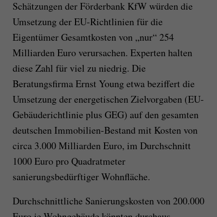
S
chätzungen der Förderbank KfW würden die
Umsetzung der EU-Richtlinien für die
Eigentümer Gesamtkosten von „nur“ 254
Milliarden Euro verursachen. Experten halten
diese Zahl für viel zu niedrig. Die
Beratungsfirma Ernst Young
etwa
beziffert
die
Umsetzung der energetischen Zielvorgaben
(EU-
Gebäuderichtlinie plus GEG)
auf den gesamten
deutschen Immobilien-Bestand
mit Kosten von
circa
3.000 Milliarden Euro,
im Durchschnitt
1000 Euro pro Quadratmeter
sanierungsbedürftiger
Wohnfläche
.
Durchschnittliche Sanierungskosten von
2
00.000
Euro je Wohn
gebäude
könnte
n
durchaus