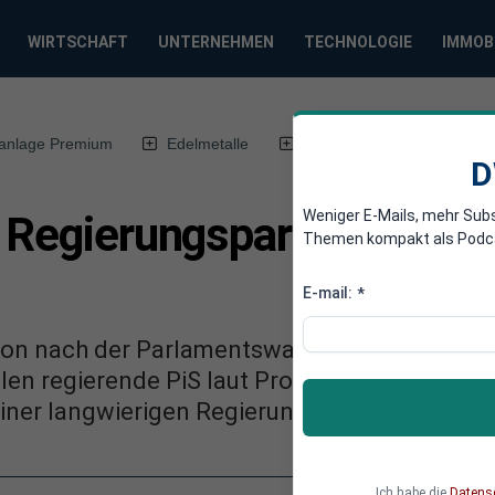
WIRTSCHAFT
UNTERNEHMEN
TECHNOLOGIE
IMMOB
anlage Premium
Edelmetalle
DWN-Magazin
Chin
D
Weniger E-Mails, mehr Sub
 Regierungspartei PiS tro
Themen kompakt als Podcast
E-mail:
*
ition nach der Parlamentswahl Chancen für e
olen regierende PiS laut Prognosen wohl stärk
iner langwierigen Regierungsbildung.
Ich habe die
Datens