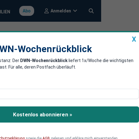
Anmelden
Abo
ILIEN
X
a
DWN-Wochenrückblick
WN-Wochenrückblick
stanz: Der
DWN-Wochenrückblick
liefert 1x/Woche die wichtigsten
tz Verlusten
. Für alle, deren Postfach überläuft.
inen Machtwechsel –
ste Partei wird.
Kostenlos abonnieren »
chutzerklärung
sowie die
AGB
gelesen und erkläre mich einverstanden.