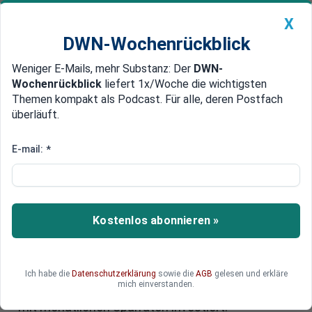
X
DWN-Wochenrückblick
Weniger E-Mails, mehr Substanz: Der
DWN-
Geldanlage Premium
Newsticker
MEIN DWN:
Wochenrückblick
liefert 1x/Woche die wichtigsten
Edelmetalle
DWN-Magazin
China
Themen kompakt als Podcast. Für alle, deren Postfach
überläuft.
DWN-Wochenrückblick
Auto Premium
Passive Anlagestrategie mit
E-mail:
*
ETFs: Wie und warum sollte man
in die WeltAG investieren?
Kostenlos abonnieren »
Indexfonds sind inzwischen fester Bestandteil in
den Portfolios vieler Anleger. Wir erklären, warum
passives Investieren so erfolgreich ist, wie
Privatanleger ihr ETF-Porfolio strukturieren
Ich habe die
Datenschutzerklärung
sowie die
AGB
gelesen und erkläre
mich einverstanden.
können und ob man lieber alles auf einmal oder
mit monatlichen Sparraten investiert.