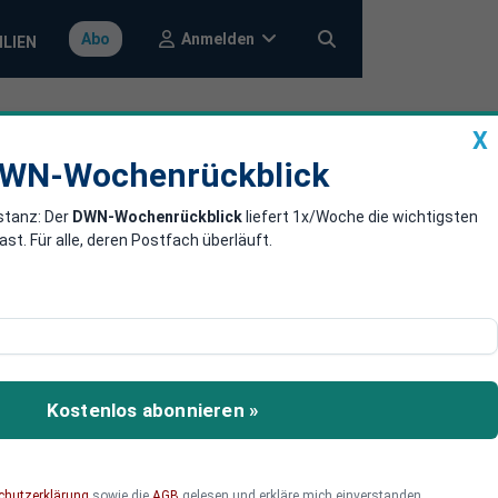
Anmelden
Abo
ILIEN
X
a
DWN-Wochenrückblick
WN-Wochenrückblick
stanz: Der
DWN-Wochenrückblick
liefert 1x/Woche die wichtigsten
s Rote Meer
. Für alle, deren Postfach überläuft.
rtet das US-Militär neue
Kostenlos abonnieren »
chutzerklärung
sowie die
AGB
gelesen und erkläre mich einverstanden.