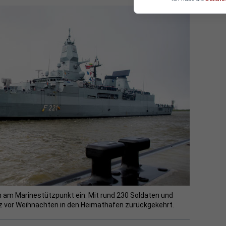
en am Marinestützpunkt ein. Mit rund 230 Soldaten und
urz vor Weihnachten in den Heimathafen zurückgekehrt.