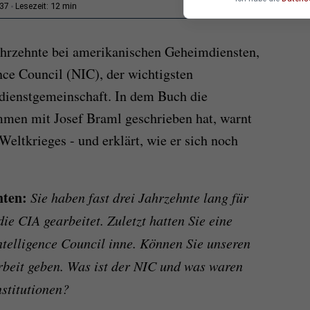
12 min
:37
Lesezeit:
hrzehnte bei amerikanischen Geheimdiensten,
nce Council (NIC), der wichtigsten
ienstgemeinschaft. In dem Buch die
mmen mit Josef Braml geschrieben hat, warnt
Weltkrieges - und erklärt, wie er sich noch
hten:
Sie haben fast drei Jahrzehnte lang für
e CIA gearbeitet. Zuletzt hatten Sie eine
ntelligence Council inne. Können Sie unseren
Arbeit geben. Was ist der NIC und was waren
nstitutionen?