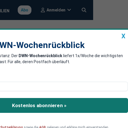
Anmelden
Abo
ILIEN
X
a
DWN-Wochenrückblick
WN-Wochenrückblick
stanz: Der
DWN-Wochenrückblick
liefert 1x/Woche die wichtigsten
. Für alle, deren Postfach überläuft.
terview mit den
n Weltkrieges - und
Kostenlos abonnieren »
chutzerklärung
sowie die
AGB
gelesen und erkläre mich einverstanden.