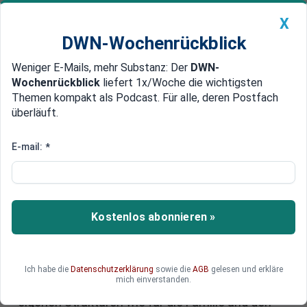
X
DWN-Wochenrückblick
Weniger E-Mails, mehr Substanz: Der
DWN-
Geldanlage Premium
Newsticker
MEIN DWN:
Wochenrückblick
liefert 1x/Woche die wichtigsten
Edelmetalle
DWN-Magazin
China
Themen kompakt als Podcast. Für alle, deren Postfach
überläuft.
DWN-Wochenrückblick
Auto Premium
Studie: Mehr Menschen mit
E-mail:
*
ausländischen Wurzeln könnten
arbeiten
Kostenlos abonnieren »
Nach einer neuen Studie gibt es in Deutschland
ein großes ungenutztes Potenzial an
Arbeitskräften mit Migrationshintergrund. Sie für
den Arbeitsmarkt zu gewinnen, gelingt allerdings
Ich habe die
Datenschutzerklärung
sowie die
AGB
gelesen und erkläre
mich einverstanden.
nur ungenügend. Sie arbeiten - allerdings oft in
eigenen Strukturen wie für die Familie und den