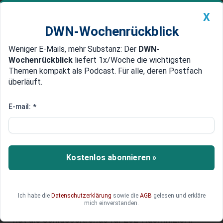
X
DWN-Wochenrückblick
Weniger E-Mails, mehr Substanz: Der
DWN-
Geldanlage Premium
Newsticker
MEIN DWN:
Wochenrückblick
liefert 1x/Woche die wichtigsten
Edelmetalle
DWN-Magazin
China
Themen kompakt als Podcast. Für alle, deren Postfach
überläuft.
DWN-Wochenrückblick
Auto Premium
Kommunikation im Wandel –
E-mail:
*
Was es für Unternehmen in
Zukunft bedeutet
Kostenlos abonnieren »
In einer Ära schneller Veränderungen wird die
Analyse von Trends in der
Unternehmenskommunikation immer
entscheidender. Die Akademische Gesellschaft
Ich habe die
Datenschutzerklärung
sowie die
AGB
gelesen und erkläre
mich einverstanden.
für Unternehmensführung und Kommunikation
hat die Schlüsseltrends für 2024 identifiziert.