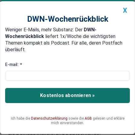
X
DWN-Wochenrückblick
Weniger E-Mails, mehr Substanz: Der
DWN-
Geldanlage Premium
Newsticker
MEIN DWN:
Wochenrückblick
liefert 1x/Woche die wichtigsten
Edelmetalle
DWN-Magazin
China
Themen kompakt als Podcast. Für alle, deren Postfach
überläuft.
DWN-Wochenrückblick
Auto Premium
Deindustrialisierung: Deutsche
E-mail:
*
Batterie-Industrie zeigt
Auflösungserscheinungen
Kostenlos abonnieren »
Die deutsche Batterie-Industrie steht vor dem
Aus: Immer mehr Unternehmen geben ihre
Produktionsstandorte auf, um in
kostengünstigere Regionen zu verlagern. Die
Ich habe die
Datenschutzerklärung
sowie die
AGB
gelesen und erkläre
mich einverstanden.
bedenkliche Entwicklung steht exemplarisch für
die Deindustrialisierung Deutschlands.