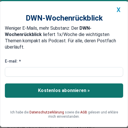
X
DWN-Wochenrückblick
Weniger E-Mails, mehr Substanz: Der
DWN-
Geldanlage Premium
Newsticker
MEIN DWN:
Wochenrückblick
liefert 1x/Woche die wichtigsten
Edelmetalle
DWN-Magazin
China
Themen kompakt als Podcast. Für alle, deren Postfach
überläuft.
DWN-Wochenrückblick
Auto Premium
Der DWN-Marktreport:
E-mail:
*
Frankreichwahl und
Notenbanken – Europa im
Mittelpunkt des Geschehens
Kostenlos abonnieren »
Derzeit beherrschen die französischen
Neuwahlen sowie das Notenbankertreffen in
Ich habe die
Datenschutzerklärung
sowie die
AGB
gelesen und erkläre
Portugal das Marktgeschehen. Doch auch die US-
mich einverstanden.
Politik wirft bereits ihre Schatten voraus. Gold