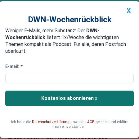
X
DWN-Wochenrückblick
Weniger E-Mails, mehr Substanz: Der
DWN-
Geldanlage Premium
Newsticker
MEIN DWN:
Wochenrückblick
liefert 1x/Woche die wichtigsten
Edelmetalle
DWN-Magazin
China
Themen kompakt als Podcast. Für alle, deren Postfach
überläuft.
DWN-Wochenrückblick
Auto Premium
Siemens Energy auf Kurs: Trotz
E-mail:
*
Millionenverlusts herrscht
Optimismus
Kostenlos abonnieren »
Siemens Energy meldet für das dritte Quartal
einen Verlust von 102 Millionen Euro, bleibt
jedoch optimistisch und bestätigt die Prognose
für einen Jahresgewinn von bis zu einer Milliarde
Ich habe die
Datenschutzerklärung
sowie die
AGB
gelesen und erkläre
mich einverstanden.
Euro. Der Konzern profitiert von starken
Ergebnissen in der Netztechnik und Gas