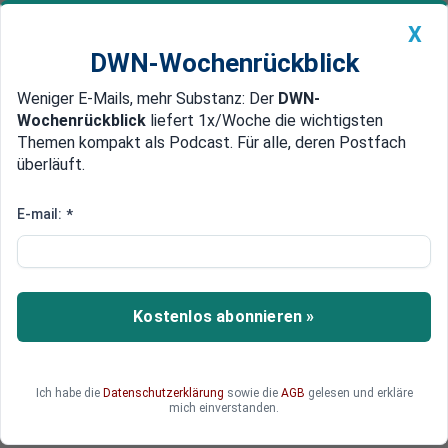
X
DWN-Wochenrückblick
Weniger E-Mails, mehr Substanz: Der
DWN-
Geldanlage Premium
Newsticker
MEIN DWN:
Wochenrückblick
liefert 1x/Woche die wichtigsten
Edelmetalle
DWN-Magazin
China
Themen kompakt als Podcast. Für alle, deren Postfach
überläuft.
DWN-Wochenrückblick
Auto Premium
Sachsen-Wahl: CDU hält AfD auf
E-mail:
*
Abstand - BSW erreicht Platz
drei
Kostenlos abonnieren »
Die CDU verteidigt bei der Sachsen-Wahl ihre
Position vor der AfD. Ministerpräsident
Kretschmer sieht seine Partei weiterhin in der
Verantwortung, eine Regierung zu bilden –
Ich habe die
Datenschutzerklärung
sowie die
AGB
gelesen und erkläre
mich einverstanden.
allerdings wird dies keine einfache Aufgabe.