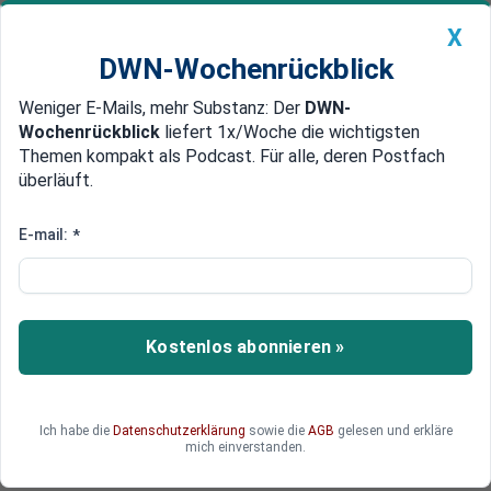
X
DWN-Wochenrückblick
Weniger E-Mails, mehr Substanz: Der
DWN-
Geldanlage Premium
Newsticker
MEIN DWN:
Wochenrückblick
liefert 1x/Woche die wichtigsten
Edelmetalle
DWN-Magazin
China
Themen kompakt als Podcast. Für alle, deren Postfach
überläuft.
DWN-Wochenrückblick
Auto Premium
Thüringen-Wahl: AfD deutlich
E-mail:
*
vorne - Schwierige
Regierungsbildung erwartet
Kostenlos abonnieren »
Erstmals bei einer Landtagswahl erreicht die AfD
den ersten Platz. Landeschef Höcke kündigt
daraufhin an, Gespräche mit anderen Parteien
suchen zu wollen. Die Regierungsfähigkeit des
Ich habe die
Datenschutzerklärung
sowie die
AGB
gelesen und erkläre
mich einverstanden.
Landes könnte dadurch in Gefahr geraten.