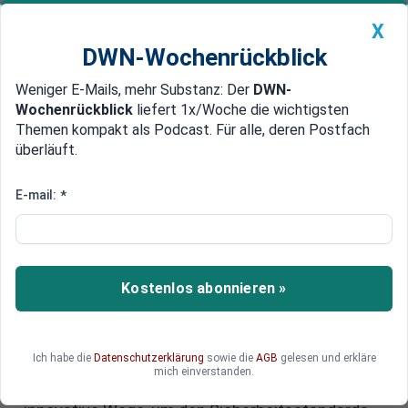
X
DWN-Wochenrückblick
Weniger E-Mails, mehr Substanz: Der
DWN-
Geldanlage Premium
Newsticker
MEIN DWN:
Wochenrückblick
liefert 1x/Woche die wichtigsten
Edelmetalle
DWN-Magazin
China
Themen kompakt als Podcast. Für alle, deren Postfach
überläuft.
DWN-Wochenrückblick
Auto Premium
Innovation in der Tresorbranche:
E-mail:
*
Wie Hartmann Tresore mit KI
und Nachhaltigkeit neue
Maßstäbe setzt
Kostenlos abonnieren »
Hartmann Tresore setzt neue Maßstäbe in der
traditionell konservativen Tresorbranche. Mit
Ich habe die
Datenschutzerklärung
sowie die
AGB
gelesen und erkläre
zukunftsweisenden Technologien und einer
mich einverstanden.
nachhaltigen Produktlinie geht das Unternehmen