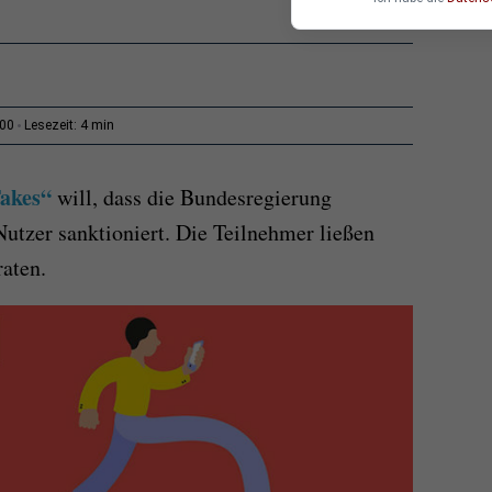
4 min
:00
Lesezeit:
akes“
will, dass die Bundesregierung
tzer sanktioniert. Die Teilnehmer ließen
aten.