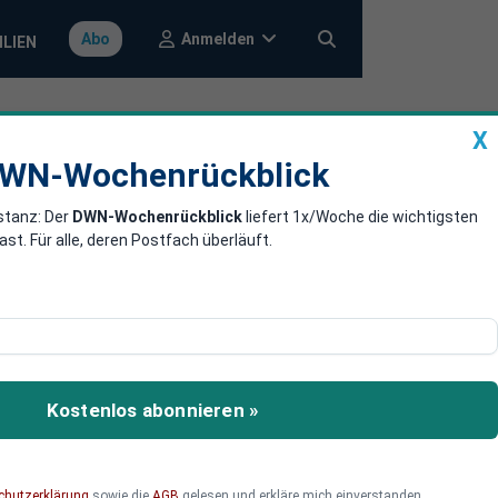
Anmelden
Abo
ILIEN
X
a
DWN-Wochenrückblick
WN-Wochenrückblick
stanz: Der
DWN-Wochenrückblick
liefert 1x/Woche die wichtigsten
aßnahmen -
. Für alle, deren Postfach überläuft.
g der Bertelsmann
ine „Fakenewsrangliste“
Kostenlos abonnieren »
ngsschutz dabei, außerdem
gsfreiheit? Und gelten
chutzerklärung
sowie die
AGB
gelesen und erkläre mich einverstanden.