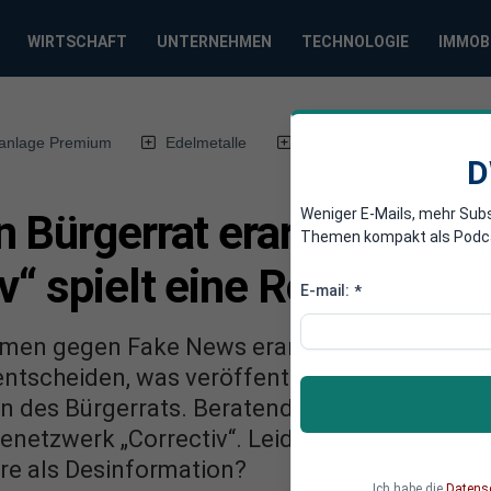
WIRTSCHAFT
UNTERNEHMEN
TECHNOLOGIE
IMMOB
anlage Premium
Edelmetalle
DWN-Magazin
Chin
D
Weniger E-Mails, mehr Sub
n Bürgerrat erarbeitet M
Themen kompakt als Podcast
v“ spielt eine Rolle
E-mail:
*
men gegen Fake News erarbeitet – im Auftra
I entscheiden, was veröffentlicht wird. Auch e
n des Bürgerrats. Beratend ist der Verfassu
netzwerk „Correctiv“. Leidet bald die Meinun
re als Desinformation?
Ich habe die
Datens