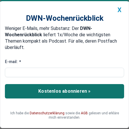
X
DWN-Wochenrückblick
Weniger E-Mails, mehr Substanz: Der
DWN-
Geldanlage Premium
Newsticker
MEIN DWN:
Wochenrückblick
liefert 1x/Woche die wichtigsten
Edelmetalle
DWN-Magazin
China
Themen kompakt als Podcast. Für alle, deren Postfach
überläuft.
DWN-Wochenrückblick
Auto Premium
Kosten sparen im öffentlich-
E-mail:
*
rechtlichen Rundfunk: Ja, aber
wie viele?
Kostenlos abonnieren »
Der öffentlich-rechtliche Rundfunk soll Kosten
senken - indem kleinere Sender gestrichen
werden. Wie viel Geld genau das einspart,
versucht ein externes Gutachtens vergeblich zu
Ich habe die
Datenschutzerklärung
sowie die
AGB
gelesen und erkläre
mich einverstanden.
beziffern. Vermutlich: zu wenig.