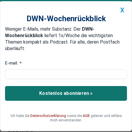
X
DWN-Wochenrückblick
Weniger E-Mails, mehr Substanz: Der
DWN-
Geldanlage Premium
Newsticker
MEIN DWN:
Wochenrückblick
liefert 1x/Woche die wichtigsten
Edelmetalle
DWN-Magazin
China
Themen kompakt als Podcast. Für alle, deren Postfach
überläuft.
DWN-Wochenrückblick
Auto Premium
Russland: Ölsanktionen zeigen
E-mail:
*
wenig Wirkung – bei Erdgas
muss der Kreml kämpfen
Kostenlos abonnieren »
Die Erdölexporte laufen gut, Russland bewegt
sich mittlerweile offen am westlichen
Sanktionsregime vorbei. Das Erreichen der bei
Flüssiggas angestrebten weltweiten
Ich habe die
Datenschutzerklärung
sowie die
AGB
gelesen und erkläre
mich einverstanden.
Vormachtstellung wird jedoch erheblich
erschwert.