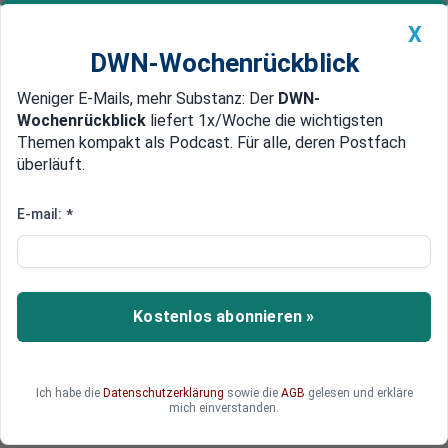
X
DWN-Wochenrückblick
Weniger E-Mails, mehr Substanz: Der
DWN-
Geldanlage Premium
Newsticker
MEIN DWN:
Wochenrückblick
liefert 1x/Woche die wichtigsten
Edelmetalle
DWN-Magazin
China
Themen kompakt als Podcast. Für alle, deren Postfach
überläuft.
DWN-Wochenrückblick
Auto Premium
Olivenernte besser als im
E-mail:
*
schlechten Jahr 2023 - Öl wird
billiger
Kostenlos abonnieren »
Die Olivenöl-Preise sind in den vergangenen
Jahren explodiert. Nun erwarten spanische und
griechische Produzenten eine verhältnismäßig
gute Ernte und damit sinkende Preise. Nur Italien
Ich habe die
Datenschutzerklärung
sowie die
AGB
gelesen und erkläre
mich einverstanden.
rutscht ab.