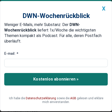
X
DWN-Wochenrückblick
Weniger E-Mails, mehr Substanz: Der
DWN-
Geldanlage Premium
Newsticker
MEIN DWN:
Wochenrückblick
liefert 1x/Woche die wichtigsten
Edelmetalle
DWN-Magazin
China
Themen kompakt als Podcast. Für alle, deren Postfach
überläuft.
DWN-Wochenrückblick
Auto Premium
Unternehmer finden keine
E-mail:
*
Nachfolger: Hunderttausende
Mittelständler vor der
Schließung 2025
Kostenlos abonnieren »
Will denn keiner? Gibt es niemand Kompetenten?
Hunderttausenden von deutschen
Ich habe die
Datenschutzerklärung
sowie die
AGB
gelesen und erkläre
Mittelständlern droht das Aus, weil die Inhaber
mich einverstanden.
keine Nachfolger finden. Was bedeutet das für