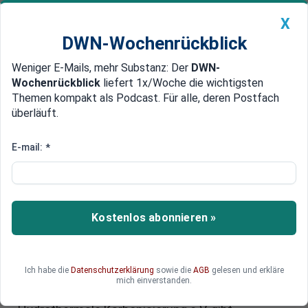
X
DWN-Wochenrückblick
Weniger E-Mails, mehr Substanz: Der
DWN-
Geldanlage Premium
Newsticker
MEIN DWN:
Wochenrückblick
liefert 1x/Woche die wichtigsten
Edelmetalle
DWN-Magazin
China
Themen kompakt als Podcast. Für alle, deren Postfach
überläuft.
DWN-Wochenrückblick
Auto Premium
Revolution in der
E-mail:
*
Energieversorgung – kann
Biokohle unseren Bedarf
nachhaltig decken?
Kostenlos abonnieren »
Erfahren Sie, wie Biokohle nicht nur fossile
Brennstoffe ersetzen, sondern auch dabei helfen
Ich habe die
Datenschutzerklärung
sowie die
AGB
gelesen und erkläre
könnte, Wüsten zu begrünen. Alfons Kuhles,
mich einverstanden.
Vorsitzender des Bundesverbandes