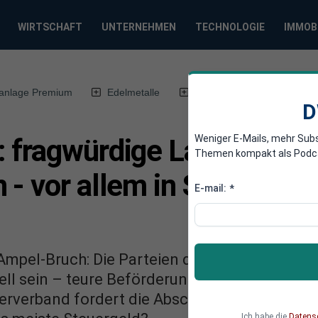
WIRTSCHAFT
UNTERNEHMEN
TECHNOLOGIE
IMMOB
anlage Premium
Edelmetalle
DWN-Magazin
Chin
D
Weniger E-Mails, mehr Sub
 fragwürdige Last-Minut
Themen kompakt als Podcast
 - vor allem in SPD gefüh
E-mail:
*
mpel-Bruch: Die Parteien der Ampel-Regieru
ell sein – teure Beförderungen und Postenb
rverband fordert die Abschaffung fast alle
Ich habe die
Datens