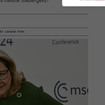
as meiste Steuergeld?
4 min
:03
Lesezeit: