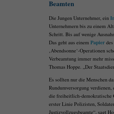
Beamten
I
Die Jungen Unternehmer, ein
Unternehmern bis zu einem Alte
Schritt. Bis auf wenige Ausnah
Papier
Das geht aus einem
des
‚Abendsonne‘-Operationen sche
Verbeamtung immer mehr missb
Thomas Hoppe. „Der Staatsdiens
Es sollten nur die Menschen das
Rundumversorgung verdienen, d
die freiheitlich-demokratische
erster Linie Polizisten, Soldat
Justizvollzugsbeamte“, sagt Ho