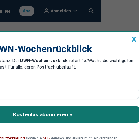
Anmelden
Abo
ILIEN
X
a
DWN-Wochenrückblick
WN-Wochenrückblick
stanz: Der
DWN-Wochenrückblick
liefert 1x/Woche die wichtigsten
e-
. Für alle, deren Postfach überläuft.
rten
ng konnten in einem
Kostenlos abonnieren »
eschaffung auf
r Beamten. Welche
chutzerklärung
sowie die
AGB
gelesen und erkläre mich einverstanden.