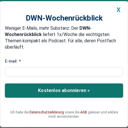
X
DWN-Wochenrückblick
Weniger E-Mails, mehr Substanz: Der
DWN-
Geldanlage Premium
Newsticker
MEIN DWN:
Wochenrückblick
liefert 1x/Woche die wichtigsten
Edelmetalle
DWN-Magazin
China
Themen kompakt als Podcast. Für alle, deren Postfach
überläuft.
DWN-Wochenrückblick
Auto Premium
Demokraten in der Zerreißprobe:
E-mail:
*
Wie besiegt man Trump?
Eine Partei im Zwiespalt: Die Demokraten suchen
nach einer Strategie. Während einige sich offen
Kostenlos abonnieren »
gegen Trump stellen, wollen andere konservative
Wähler zurückgewinnen.
Ich habe die
Datenschutzerklärung
sowie die
AGB
gelesen und erkläre
mich einverstanden.