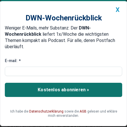
X
DWN-Wochenrückblick
Weniger E-Mails, mehr Substanz: Der
DWN-
Geldanlage Premium
Newsticker
MEIN DWN:
Wochenrückblick
liefert 1x/Woche die wichtigsten
Edelmetalle
DWN-Magazin
China
Themen kompakt als Podcast. Für alle, deren Postfach
überläuft.
DWN-Wochenrückblick
Auto Premium
Digitaler Produktpass: Was die
E-mail:
*
EU plant und was das für Firmen
bedeutet
Kostenlos abonnieren »
Die Europäische Union will Ressourcen schonen
und Emissionen und Abfälle reduzieren. Dafür
plant sie den sogenannten digitalen Produktpass
(DPP), der helfen soll, den Wirtschaftskreislauf zu
Ich habe die
Datenschutzerklärung
sowie die
AGB
gelesen und erkläre
mich einverstanden.
optimieren. In ihm sollen alle produktrelevanten
Daten enthalten und für die Beteiligten im