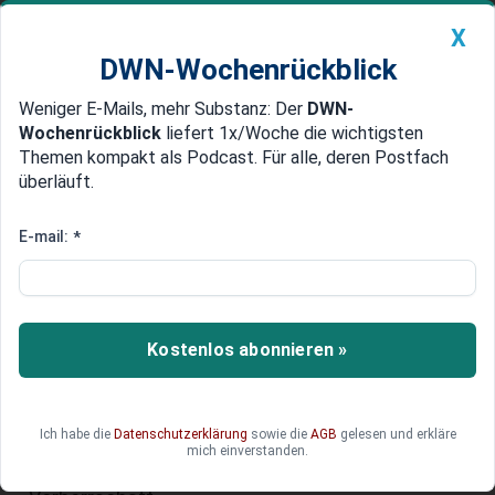
X
DWN-Wochenrückblick
Weniger E-Mails, mehr Substanz: Der
DWN-
Geldanlage Premium
Newsticker
MEIN DWN:
Wochenrückblick
liefert 1x/Woche die wichtigsten
Edelmetalle
DWN-Magazin
China
Themen kompakt als Podcast. Für alle, deren Postfach
überläuft.
DWN-Wochenrückblick
Auto Premium
Alphabet greift nach Europas
E-mail:
*
Kapital: Anleihe-Offensive des
Google-Konzerns mit
Signalwirkung
Kostenlos abonnieren »
Die Alphabet-Anleihe ist mehr als ein
Finanzmanöver: Sie markiert einen
Ich habe die
Datenschutzerklärung
sowie die
AGB
gelesen und erkläre
geopolitischen Wendepunkt – und eine
mich einverstanden.
Kampfansage im Rennen um die KI-