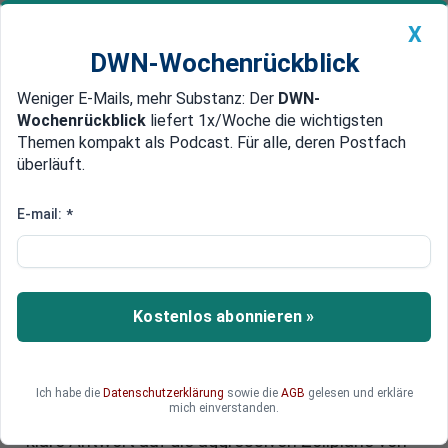
X
DWN-Wochenrückblick
Weniger E-Mails, mehr Substanz: Der
DWN-
Geldanlage Premium
Newsticker
MEIN DWN:
Wochenrückblick
liefert 1x/Woche die wichtigsten
Edelmetalle
DWN-Magazin
China
Themen kompakt als Podcast. Für alle, deren Postfach
überläuft.
DWN-Wochenrückblick
Auto Premium
EU schlägt zurück: Diese US-
E-mail:
*
Produkte stehen nun im Visier
von Brüssel
Kostenlos abonnieren »
Die Europäische Kommission hat eine
umfassende Liste von US-Produkten
veröffentlicht, auf die im Falle eines Scheiterns
der Verhandlungen mit Washington bald
Ich habe die
Datenschutzerklärung
sowie die
AGB
gelesen und erkläre
mich einverstanden.
Strafzölle erhoben werden könnten. Es ist eine
klare Antwort auf die aggressiven Zollpläne von