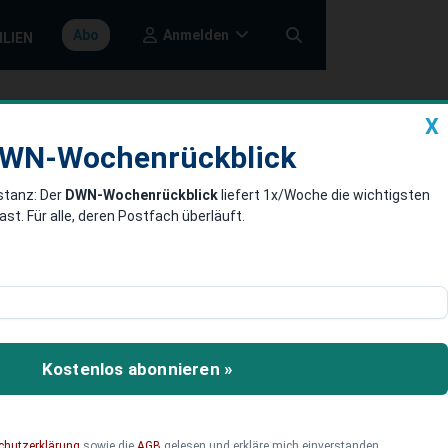
Anmelden
Abo
ILIEN
X
a
DWN-Wochenrückblick
WN-Wochenrückblick
stanz: Der
DWN-Wochenrückblick
liefert 1x/Woche die wichtigsten
men können
. Für alle, deren Postfach überläuft.
r Wirtschaftsfaktor. Wenn
Kosten verursachen, ist
Kostenlos abonnieren »
 ein sauberer Start.
chutzerklärung
sowie die
AGB
gelesen und erkläre mich einverstanden.