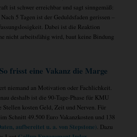
aft ist schwer erreichbar und sagt sinngemäß:
“ Nach 5 Tagen ist der Geduldsfaden gerissen –
ssungslosigkeit. Dabei ist die Reaktion
he nicht arbeitsfähig wird, baut keine Bindung
So frisst eine Vakanz die Marge
ert niemand an Motivation oder Fachlichkeit.
enau deshalb ist die 90-Tage-Phase für KMU
e Stellen kosten Geld, Zeit und Nerven. Für
 im Schnitt 49.500 Euro Vakanzkosten und 138
aten, aufbereitet u. a. von Stepstone)
. Dazu
Gallup Engagement Index
e: Laut