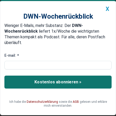
X
DWN-Wochenrückblick
Weniger E-Mails, mehr Substanz: Der
DWN-
Geldanlage Premium
Newsticker
MEIN DWN:
Wochenrückblick
liefert 1x/Woche die wichtigsten
Edelmetalle
DWN-Magazin
China
Themen kompakt als Podcast. Für alle, deren Postfach
überläuft.
DWN-Wochenrückblick
Auto Premium
Elon Musk als Technokönig:
E-mail:
*
Warum Muskismus mehr ist als
Tesla und SpaceX
Kostenlos abonnieren »
Elon Musk ist längst mehr als ein Unternehmer.
Eine neue Analyse beschreibt Muskismus als
Projekt, das Technologie, Macht und
gesellschaftliche Kontrolle miteinander
Ich habe die
Datenschutzerklärung
sowie die
AGB
gelesen und erkläre
mich einverstanden.
verbindet.