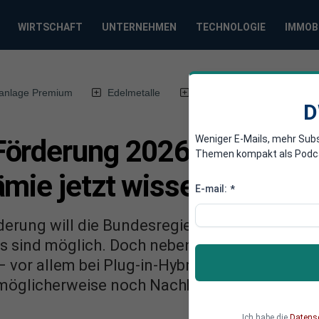
WIRTSCHAFT
UNTERNEHMEN
TECHNOLOGIE
IMMOB
anlage Premium
Edelmetalle
DWN-Magazin
Chin
D
Weniger E-Mails, mehr Sub
örderung 2026 startet: W
Themen kompakt als Podcast
ämie jetzt wissen müssen
E-mail:
*
erung will die Bundesregierung Elektromobili
s sind möglich. Doch neben vielen Chancen gib
 vor allem bei Plug-in-Hybriden und möglich
 möglicherweise noch Nachbesserungsbedarf.
Ich habe die
Datens