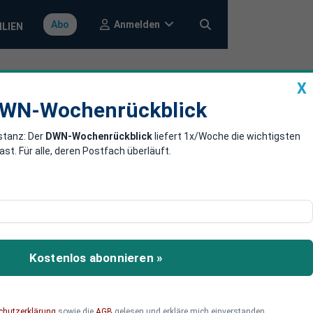
Anmelden
Abo
ILIEN
X
a
DWN-Wochenrückblick
WN-Wochenrückblick
stanz: Der
DWN-Wochenrückblick
liefert 1x/Woche die wichtigsten
as Autofahrer
. Für alle, deren Postfach überläuft.
tät attraktiver machen.
t es auch Kritik an der
Kostenlos abonnieren »
en Mitnahmeeffekten gibt
 Sie haben Fragen dazu?
chutzerklärung
sowie die
AGB
gelesen und erkläre mich einverstanden.