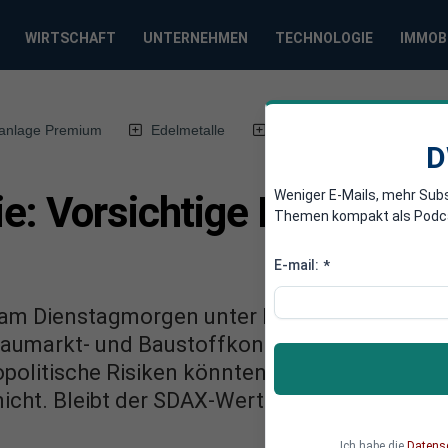
WIRTSCHAFT
UNTERNEHMEN
TECHNOLOGIE
IMMOB
anlage Premium
Edelmetalle
DWN-Magazin
Chin
D
Weniger E-Mails, mehr Sub
e: Vorsichtige Prognose 
Themen kompakt als Podcast
E-mail:
*
am Dienstagmorgen unter Druck: Trotz eines s
Baumarkt- und Baustoffkonzern vorsichtig na
politische Risiken könnten die weitere Entwi
nicht. Bleibt der SDAX-Wert trotzdem attrakti
Ich habe die
Datens