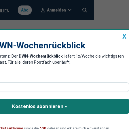
Anmelden
Abo
ILIEN
X
a
DWN-Wochenrückblick
WN-Wochenrückblick
stanz: Der
DWN-Wochenrückblick
liefert 1x/Woche die wichtigsten
belastet
. Für alle, deren Postfach überläuft.
oliden Starts ins neue
ch vorne. Vor allem
Kostenlos abonnieren »
cklung belasten. Das
v?
chutzerklärung
sowie die
AGB
gelesen und erkläre mich einverstanden.