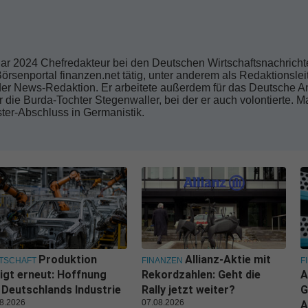
nuar 2024 Chefredakteur bei den Deutschen Wirtschaftsnachricht
örsenportal finanzen.net tätig, unter anderem als Redaktionsle
der News-Redaktion. Er arbeitete außerdem für das Deutsche An
 die Burda-Tochter Stegenwaller, bei der er auch volontierte. Ma
ster-Abschluss in Germanistik.
Produktion
Allianz-Aktie mit
TSCHAFT
FINANZEN
F
igt erneut: Hoffnung
Rekordzahlen: Geht die
A
 Deutschlands Industrie
Rally jetzt weiter?
G
8.2026
07.08.2026
A