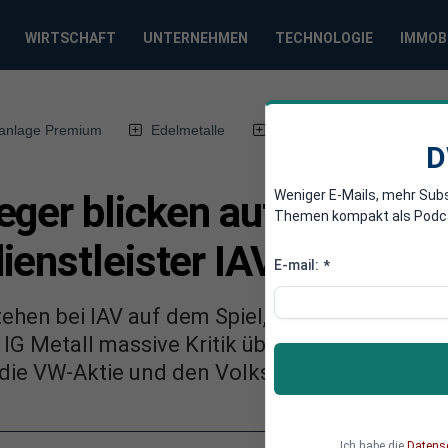
WIRTSCHAFT
UNTERNEHMEN
TECHNOLOGIE
IMMOB
anlage Premium
Edelmetalle
DWN-Magazin
Chin
D
Weniger E-Mails, mehr Sub
eger blicken auf Stellen
Themen kompakt als Podcast
ienstleister IAV
E-mail:
*
ehen bei IAV auf dem Spiel, die Stimmung unt
 Metall massive Kritik übt, richtet sich der B
 die VW-Aktie und den Volkswagen-Konzern.
Ich habe die
Datens