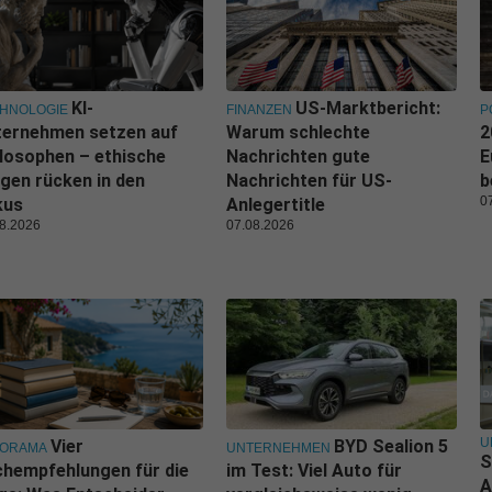
KI-
US-Marktbericht:
HNOLOGIE
FINANZEN
P
ternehmen setzen auf
Warum schlechte
2
losophen – ethische
Nachrichten gute
E
gen rücken in den
Nachrichten für US-
b
0
kus
Anlegertitle
8.2026
07.08.2026
U
Vier
BYD Sealion 5
NORAMA
UNTERNEHMEN
S
hempfehlungen für die
im Test: Viel Auto für
A