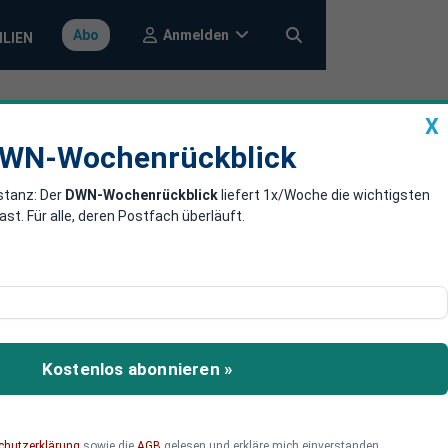
Anmelden
Abo
ILIEN
X
a
DWN-Wochenrückblick
WN-Wochenrückblick
stanz: Der
DWN-Wochenrückblick
liefert 1x/Woche die wichtigsten
abbau beim VW-
. Für alle, deren Postfach überläuft.
er den Beschäftigten ist
lick vieler Anleger bereits
Kostenlos abonnieren »
chutzerklärung
sowie die
AGB
gelesen und erkläre mich einverstanden.