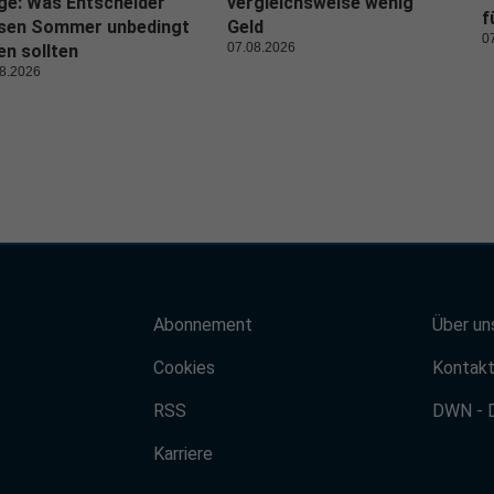
ge: Was Entscheider
vergleichsweise wenig
f
esen Sommer unbedingt
Geld
0
07.08.2026
en sollten
8.2026
Abonnement
Über un
Cookies
Kontak
RSS
DWN - 
Karriere