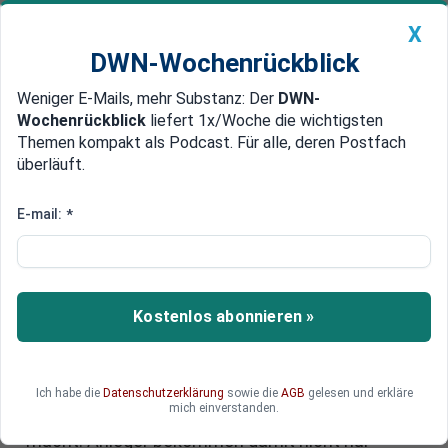
X
DWN-Wochenrückblick
Weniger E-Mails, mehr Substanz: Der
DWN-
Geldanlage Premium
Newsticker
MEIN DWN:
Wochenrückblick
liefert 1x/Woche die wichtigsten
Edelmetalle
DWN-Magazin
China
Themen kompakt als Podcast. Für alle, deren Postfach
überläuft.
DWN-Wochenrückblick
Auto Premium
SpaceX-Börsengang könnte die
E-mail:
*
gefährlichste Wette des Jahres
werden
Kostenlos abonnieren »
SpaceX soll an die Börse, und die Zahlen wirken
gigantisch. Doch hinter der möglichen
Rekordbewertung stehen Milliardenverluste,
enorme Investitionskosten und eine
Ich habe die
Datenschutzerklärung
sowie die
AGB
gelesen und erkläre
mich einverstanden.
Machtstruktur, die Elon Musk fast unangreifbar
macht. Anleger bekommen damit nicht nur