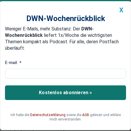
X
DWN-Wochenrückblick
Weniger E-Mails, mehr Substanz: Der
DWN-
Geldanlage Premium
Newsticker
MEIN DWN:
Wochenrückblick
liefert 1x/Woche die wichtigsten
Edelmetalle
DWN-Magazin
China
Themen kompakt als Podcast. Für alle, deren Postfach
überläuft.
DWN-Wochenrückblick
Auto Premium
Deutsche Autoindustrie wird
E-mail:
*
zum Symbol des EU-Abstiegs
Eine Million Jobs stehen in Europa auf der Kippe,
doch der härteste Einschlag droht ausgerechnet
Kostenlos abonnieren »
im industriellen Herz der EU. Die deutsche
Autoindustrie gerät zwischen Energiekosten,
China-Konkurrenz und Strukturwandel unter
Ich habe die
Datenschutzerklärung
sowie die
AGB
gelesen und erkläre
massiven Druck. Was Brüssel jetzt als
mich einverstanden.
Qualifizierungsoffensive verkauft, könnte für