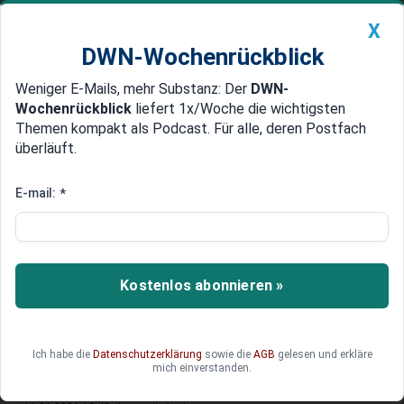
X
DWN-Wochenrückblick
Weniger E-Mails, mehr Substanz: Der
DWN-
Geldanlage Premium
Newsticker
MEIN DWN:
Wochenrückblick
liefert 1x/Woche die wichtigsten
Edelmetalle
DWN-Magazin
China
Themen kompakt als Podcast. Für alle, deren Postfach
überläuft.
DWN-Wochenrückblick
Auto Premium
Tante Enso greift bei Tegut zu
E-mail:
*
Die Supermärkte von Tegut stehen zum Verkauf.
Für einen Teil davon ist die Zukunft nun geklärt.
Das Bundeskartellamt hat grünes Licht gegeben.
Kostenlos abonnieren »
Ich habe die
Datenschutzerklärung
sowie die
AGB
gelesen und erkläre
Deutsche Wirtschaftsnachrichten, DPA
mich einverstanden.