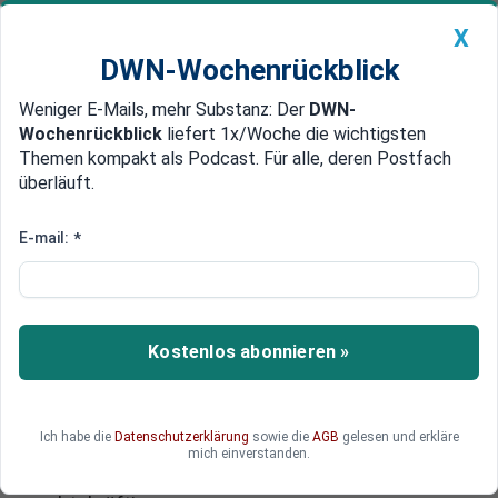
X
DWN-Wochenrückblick
Weniger E-Mails, mehr Substanz: Der
DWN-
Geldanlage Premium
Newsticker
MEIN DWN:
Wochenrückblick
liefert 1x/Woche die wichtigsten
Edelmetalle
DWN-Magazin
China
Themen kompakt als Podcast. Für alle, deren Postfach
überläuft.
DWN-Wochenrückblick
Auto Premium
Urteil in München: Google haftet
E-mail:
*
für fehlerhafte KI-Ergebnisse
Das Landgericht München I hat ein
wegweisendes Urteil für das digitale Zeitalter
Kostenlos abonnieren »
gefällt: Der Suchmaschinenkonzern Google kann
für Falschinformationen haftbar gemacht
werden, die durch seine Künstliche Intelligenz
Ich habe die
Datenschutzerklärung
sowie die
AGB
gelesen und erkläre
generiert wurden. Das Urteil gegen die KI-
mich einverstanden.
Suchergebnisse ist allerdings noch nicht