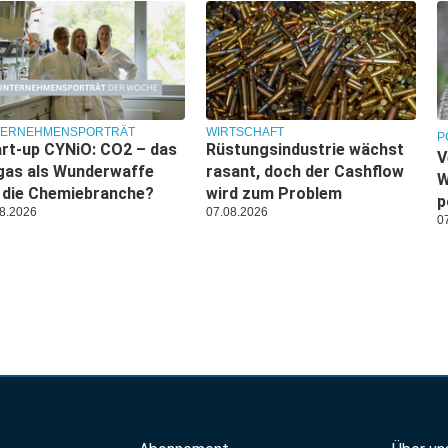
TERNEHMENSPORTRÄT
WIRTSCHAFT
P
rt-up CYNiO: CO2 – das
Rüstungsindustrie wächst
V
gas als Wunderwaffe
rasant, doch der Cashflow
W
 die Chemiebranche?
wird zum Problem
p
8.2026
07.08.2026
0