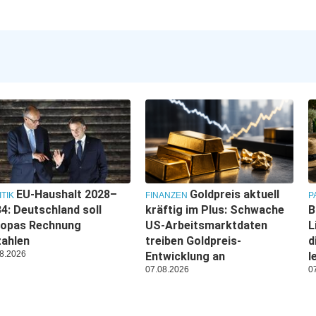
EU-Haushalt 2028–
Goldpreis aktuell
ITIK
FINANZEN
P
4: Deutschland soll
kräftig im Plus: Schwache
B
ropas Rechnung
US-Arbeitsmarktdaten
L
zahlen
treiben Goldpreis-
d
8.2026
Entwicklung an
l
07.08.2026
0