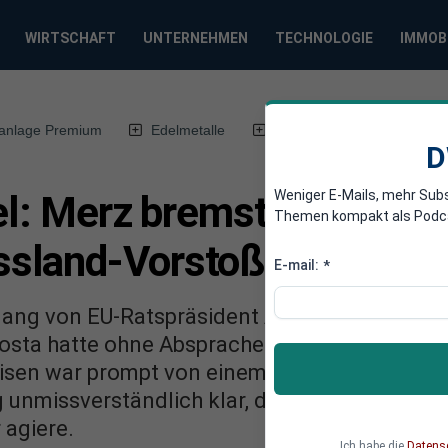
WIRTSCHAFT
UNTERNEHMEN
TECHNOLOGIE
IMMOB
anlage Premium
Edelmetalle
DWN-Magazin
Chin
D
Weniger E-Mails, mehr Sub
sel: Merz bremst EU-Ratsp
Themen kompakt als Podcast
sland-Vorstoß aus
E-mail:
*
gang von EU-Ratspräsident António Costa hat 
osta hatte ohne Absprache Kontakt zu Russla
sen war prompt von einem „Affront“ die Rede
g unmissverständlich klar, dass Costa zwar di
 agiere.
Ich habe die
Datens