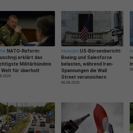
NATO-Reform:
US-Börsenbericht:
ITIK
FINANZEN
F
uschnyj erklärt das
Boeing und Salesforce
v
htigste Militärbündnis
belasten, während Iran-
I
0
 Welt für überholt
Spannungen die Wall
8.2026
Street verunsichern
06.08.2026