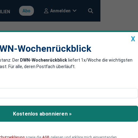
Anmelden
Abo
ILIEN
X
a
DWN-Wochenrückblick
WN-Wochenrückblick
stanz: Der
DWN-Wochenrückblick
liefert 1x/Woche die wichtigsten
räsident nach
. Für alle, deren Postfach überläuft.
beim Brüsseler Gipfel für
nd gesucht – in
Kostenlos abonnieren »
. Bundeskanzler Friedrich
e EU repräsentiere, aber
chutzerklärung
sowie die
AGB
gelesen und erkläre mich einverstanden.