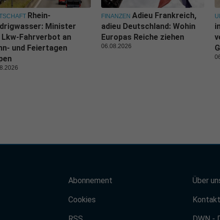
Rhein-
Adieu Frankreich,
TSCHAFT
FINANZEN
U
drigwasser: Minister
adieu Deutschland: Wohin
i
l Lkw-Fahrverbot an
Europas Reiche ziehen
v
06.08.2026
n- und Feiertagen
G
0
pen
8.2026
Abonnement
Über un
Cookies
Kontak
RSS
DWN - 