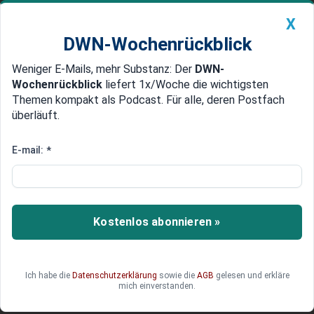
X
DWN-Wochenrückblick
Weniger E-Mails, mehr Substanz: Der
DWN-
Geldanlage Premium
Newsticker
MEIN DWN:
Wochenrückblick
liefert 1x/Woche die wichtigsten
Edelmetalle
DWN-Magazin
China
Themen kompakt als Podcast. Für alle, deren Postfach
überläuft.
DWN-Wochenrückblick
Auto Premium
Warum wird in deutschen
E-mail:
*
Geschäften so brutal viel
geklaut?
Kostenlos abonnieren »
Der Einzelhandel klagt über steigende Verluste
durch Diebstahl. Welche Produkte besonders
begehrt sind, wie sich Händler dagegen schützen
- und warum Sicherheitsmitarbeitern mittlerweile
Ich habe die
Datenschutzerklärung
sowie die
AGB
gelesen und erkläre
mich einverstanden.
stichfeste Westen empfohlen werden.