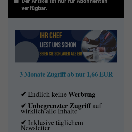
Der Artikel ist nur für Abonnenten
verfügbar.
3 Monate Zugriff ab nur 1,66 EUR
✔
Werbung
Endlich keine
✔ Unbegrenzter Zugriff
auf
wirklich alle Inhalte
✔
Inklusive täglichem
Newsletter