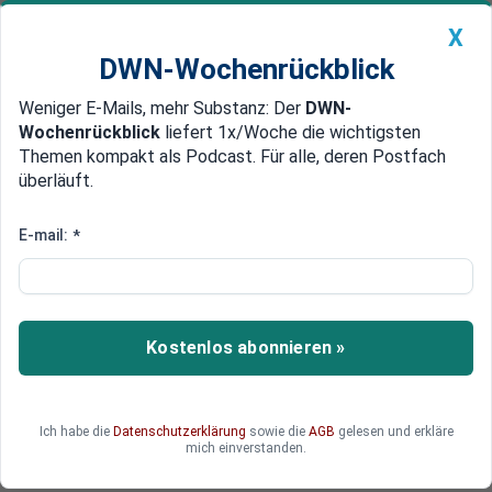
X
DWN-Wochenrückblick
Weniger E-Mails, mehr Substanz: Der
DWN-
Geldanlage Premium
Newsticker
MEIN DWN:
Wochenrückblick
liefert 1x/Woche die wichtigsten
Edelmetalle
DWN-Magazin
China
Themen kompakt als Podcast. Für alle, deren Postfach
überläuft.
DWN-Wochenrückblick
Auto Premium
Europäische Fonds: Wo EU-Geld
E-mail:
*
am häufigsten durch Betrug
verschwindet
Kostenlos abonnieren »
Während Italien und Rumänien in absoluten
Zahlen an der Spitze der Länder stehen, ist der
geschätzte Schaden pro Einwohner durch Betrug
mit EU-Mitteln und Mehrwertsteuer in Luxemburg
Ich habe die
Datenschutzerklärung
sowie die
AGB
gelesen und erkläre
mich einverstanden.
am höchsten.