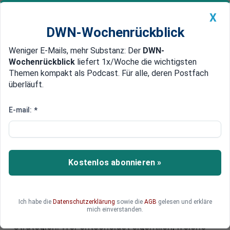
X
DWN-Wochenrückblick
Weniger E-Mails, mehr Substanz: Der
DWN-
Geldanlage Premium
Newsticker
MEIN DWN:
Wochenrückblick
liefert 1x/Woche die wichtigsten
Edelmetalle
DWN-Magazin
China
Themen kompakt als Podcast. Für alle, deren Postfach
überläuft.
DWN-Wochenrückblick
Auto Premium
Ethisches Investieren: Der
E-mail:
*
Vatikan predigt Moral und kauft
Tech-Aktien
Kostenlos abonnieren »
Der Vatikan will Geld nach moralischen Kriterien
anlegen und landet dabei ausgerechnet bei Meta,
Nvidia, Apple, Amazon und Alphabet. Was nach
sauberer Ethik klingt, zeigt bei genauerem
Ich habe die
Datenschutzerklärung
sowie die
AGB
gelesen und erkläre
mich einverstanden.
Hinsehen die Widersprüche moderner ESG-
Strategien: Wer entscheidet eigentlich, welche