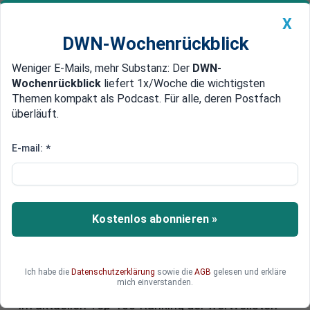
X
DWN-Wochenrückblick
Weniger E-Mails, mehr Substanz: Der
DWN-
Geldanlage Premium
Newsticker
MEIN DWN:
Wochenrückblick
liefert 1x/Woche die wichtigsten
Edelmetalle
DWN-Magazin
China
Themen kompakt als Podcast. Für alle, deren Postfach
überläuft.
DWN-Wochenrückblick
Auto Premium
Wall Street im KI-Rausch: US-
E-mail:
*
Techriesen hängen Deutschland
ab
Kostenlos abonnieren »
Die Dominanz der USA an den globalen
Aktienmärkten nimmt drastisch zu. Angetrieben
vom anhaltenden KI-Boom besetzen
amerikanische Konzerne die Weltspitze, während
Ich habe die
Datenschutzerklärung
sowie die
AGB
gelesen und erkläre
mich einverstanden.
deutsche Unternehmen den Anschluss verlieren.
Im aktuellen Top-100-Ranking der wertvollsten