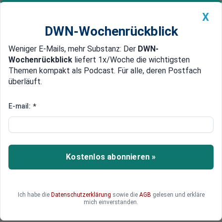
X
DWN-Wochenrückblick
Weniger E-Mails, mehr Substanz: Der
DWN-
Geldanlage Premium
Newsticker
MEIN DWN:
Wochenrückblick
liefert 1x/Woche die wichtigsten
Edelmetalle
DWN-Magazin
China
Themen kompakt als Podcast. Für alle, deren Postfach
überläuft.
DWN-Wochenrückblick
Auto Premium
FinMin: „Situation ist schwierig und kompliziert"
E-mail:
*
Spanien: Regionen verstärken
Widerstand gegen Sparpaket
Die spanische Regierung will das von Brüssel
Kostenlos abonnieren »
vorgegebene Defizitziel mit harten Einsparungen
erreichen. Doch aus den autonomen Regionen
kommt starker Gegenwind. Im Kongress wurden
Ich habe die
Datenschutzerklärung
sowie die
AGB
gelesen und erkläre
etliche Änderungsanträge gestellt. Die Situation
mich einverstanden.
ist verfahren.