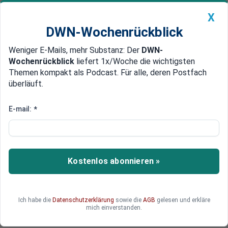
X
DWN-Wochenrückblick
Weniger E-Mails, mehr Substanz: Der
DWN-
Geldanlage Premium
Newsticker
MEIN DWN:
Wochenrückblick
liefert 1x/Woche die wichtigsten
Edelmetalle
DWN-Magazin
China
Themen kompakt als Podcast. Für alle, deren Postfach
überläuft.
DWN-Wochenrückblick
Auto Premium
Mercedes CLA im Test:
E-mail:
*
Ungewöhnlich, sparsam und
besser denn je
Kostenlos abonnieren »
Der neue Mercedes CLA sieht nicht sofort nach
Liebe auf den ersten Blick aus. Doch unter der
auffälligen Hülle steckt ein überraschend starker,
sparsamer und erwachsener Viertürer.
Ich habe die
Datenschutzerklärung
sowie die
AGB
gelesen und erkläre
mich einverstanden.