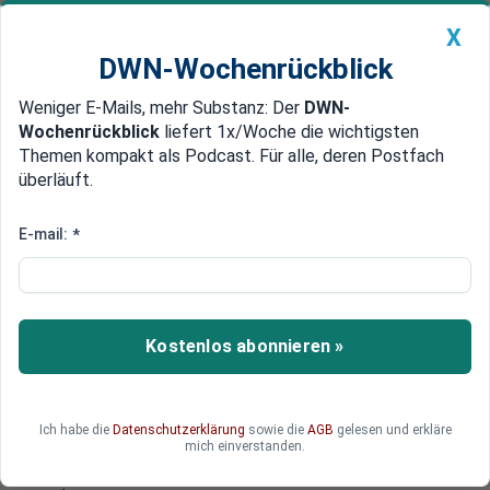
X
DWN-Wochenrückblick
Weniger E-Mails, mehr Substanz: Der
DWN-
Geldanlage Premium
Newsticker
MEIN DWN:
Wochenrückblick
liefert 1x/Woche die wichtigsten
Edelmetalle
DWN-Magazin
China
Themen kompakt als Podcast. Für alle, deren Postfach
überläuft.
DWN-Wochenrückblick
Auto Premium
Systemfehler schuld am Fachkräftemangel
E-mail:
*
Ökonom Bosbach: Job-Krise,
weil Jugendliche die falschen
Berufe erlernen
Kostenlos abonnieren »
Der Ökonom Gerd Bosbach erklärt, warum er an
der offiziellen Variante des Fachkräftemangels
zweifelt: Es sind handfeste Systemfehler und
Ich habe die
Datenschutzerklärung
sowie die
AGB
gelesen und erkläre
nicht die Demografie, die an den
mich einverstanden.
Besetzungsproblemen der Unternehmen schuld