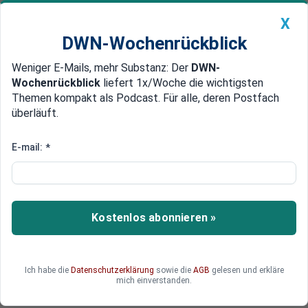
X
DWN-Wochenrückblick
Weniger E-Mails, mehr Substanz: Der
DWN-
Geldanlage Premium
Newsticker
MEIN DWN:
Wochenrückblick
liefert 1x/Woche die wichtigsten
Edelmetalle
DWN-Magazin
China
Themen kompakt als Podcast. Für alle, deren Postfach
überläuft.
DWN-Wochenrückblick
Auto Premium
Behandlung in Deutschland
E-mail:
*
Bundeswehr fliegt Verletzte vom
Maidan nach Deutschland
Die Bundeswehr fliegt 50 Verletzte aus Kiew aus,
Kostenlos abonnieren »
um sie in Deutschland behandlen zu lassen.
Zudem beteiligt sich die deutsche Armee an
einer OSZE-Mission und entsendet dafür
Ich habe die
Datenschutzerklärung
sowie die
AGB
gelesen und erkläre
Militärbeobachter in die Ukraine.
mich einverstanden.