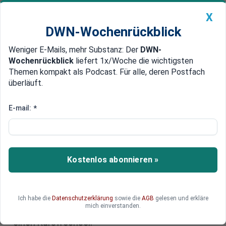
X
DWN-Wochenrückblick
Weniger E-Mails, mehr Substanz: Der
DWN-
Geldanlage Premium
Newsticker
MEIN DWN:
Wochenrückblick
liefert 1x/Woche die wichtigsten
Edelmetalle
DWN-Magazin
China
Themen kompakt als Podcast. Für alle, deren Postfach
überläuft.
DWN-Wochenrückblick
Auto Premium
Startups suchen Geldgeber: Wer
E-mail:
*
finanziert Deutschlands
Zukunft?
Kostenlos abonnieren »
Deutschland hat kein Startup-Problem, sondern
ein Kapitalproblem. Während innovative Gründer
neue Technologien entwickeln, fehlt häufig das
Geld für den entscheidenden Wachstumsschritt.
Ich habe die
Datenschutzerklärung
sowie die
AGB
gelesen und erkläre
mich einverstanden.
Eine Allianz von Risikoinvestoren fordert deshalb
einen Kurswechsel.